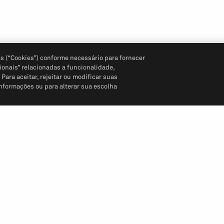
s (“Cookies”) conforme necessário para fornecer
ionais” relacionadas a funcionalidade,
ara aceitar, rejeitar ou modificar suas
informações ou para alterar sua escolha
Siga-nos