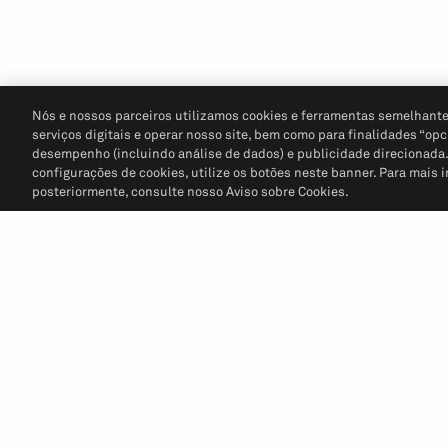
Nós e nossos parceiros utilizamos cookies e ferramentas semelhante
serviços digitais e operar nosso site, bem como para finalidades “opc
desempenho (incluindo análise de dados) e publicidade direcionada. P
configurações de cookies, utilize os botões neste banner. Para mais 
posteriormente, consulte nosso Aviso sobre Cookies.