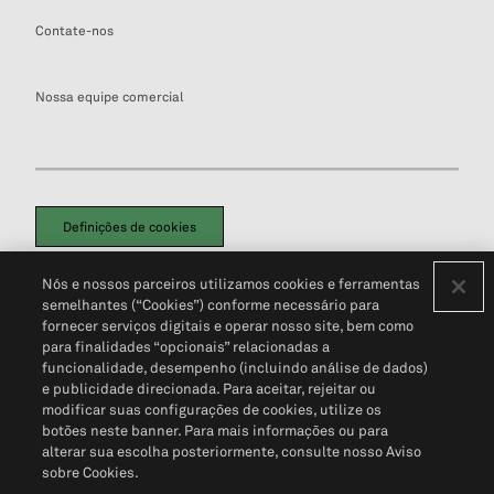
Contate-nos
Nossa equipe comercial
Definições de cookies
Disclaimers Legais
Termos de Uso
Aviso de Cookies
Nós e nossos parceiros utilizamos cookies e ferramentas
Política de Privacidade
Portal de privacidade do cliente (em inglês)
semelhantes (“Cookies”) conforme necessário para
Não Venda Minhas Informações Pessoais
© 2026 S&P Global
fornecer serviços digitais e operar nosso site, bem como
para finalidades “opcionais” relacionadas a
funcionalidade, desempenho (incluindo análise de dados)
e publicidade direcionada. Para aceitar, rejeitar ou
modificar suas configurações de cookies, utilize os
botões neste banner. Para mais informações ou para
alterar sua escolha posteriormente, consulte nosso Aviso
sobre Cookies.