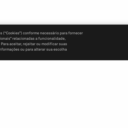
s (“Cookies”) conforme necessário para fornecer
ionais” relacionadas a funcionalidade,
ara aceitar, rejeitar ou modificar suas
informações ou para alterar sua escolha
Siga-nos