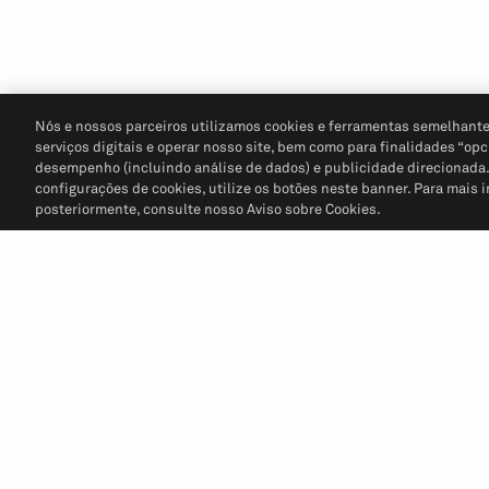
Nós e nossos parceiros utilizamos cookies e ferramentas semelhante
serviços digitais e operar nosso site, bem como para finalidades “opc
desempenho (incluindo análise de dados) e publicidade direcionada. P
configurações de cookies, utilize os botões neste banner. Para mais 
posteriormente, consulte nosso Aviso sobre Cookies.