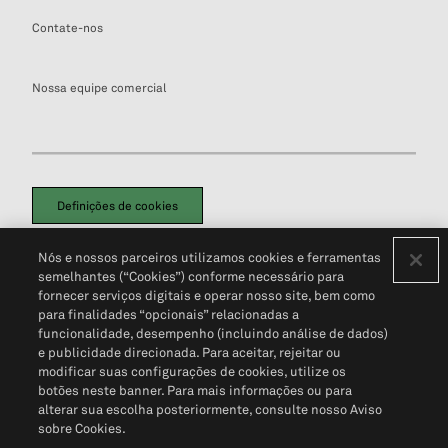
Contate-nos
Nossa equipe comercial
Definições de cookies
Disclaimers Legais
Termos de Uso
Aviso de Cookies
Nós e nossos parceiros utilizamos cookies e ferramentas
Política de Privacidade
Portal de privacidade do cliente (em inglês)
semelhantes (“Cookies”) conforme necessário para
Não Venda Minhas Informações Pessoais
© 2026 S&P Global
fornecer serviços digitais e operar nosso site, bem como
para finalidades “opcionais” relacionadas a
funcionalidade, desempenho (incluindo análise de dados)
e publicidade direcionada. Para aceitar, rejeitar ou
modificar suas configurações de cookies, utilize os
botões neste banner. Para mais informações ou para
alterar sua escolha posteriormente, consulte nosso Aviso
sobre Cookies.