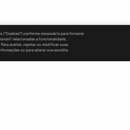
s (“Cookies”) conforme necessário para fornecer
ionais” relacionadas a funcionalidade,
ara aceitar, rejeitar ou modificar suas
informações ou para alterar sua escolha
Siga-nos