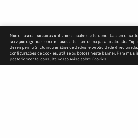
Nós e nossos parceiros utilizamos cookies e ferramentas semelhante
serviços digitais e operar nosso site, bem como para finalidades “opc
desempenho (incluindo análise de dados) e publicidade direcionada. P
configurações de cookies, utilize os botões neste banner. Para mais 
posteriormente, consulte nosso Aviso sobre Cookies.