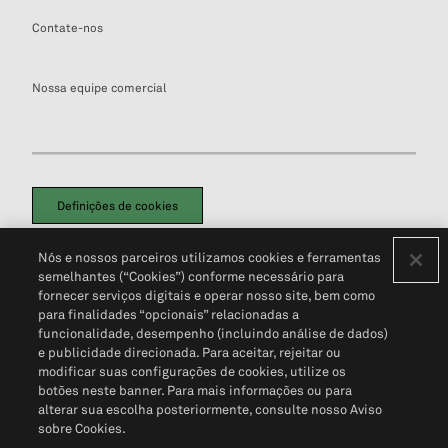
Contate-nos
Nossa equipe comercial
Definições de cookies
Disclaimers Legais
Termos de Uso
Aviso de Cookies
Nós e nossos parceiros utilizamos cookies e ferramentas
Política de Privacidade
Portal de privacidade do cliente (em inglês)
semelhantes (“Cookies”) conforme necessário para
Não Venda Minhas Informações Pessoais
© 2026 S&P Global
fornecer serviços digitais e operar nosso site, bem como
para finalidades “opcionais” relacionadas a
funcionalidade, desempenho (incluindo análise de dados)
e publicidade direcionada. Para aceitar, rejeitar ou
modificar suas configurações de cookies, utilize os
botões neste banner. Para mais informações ou para
alterar sua escolha posteriormente, consulte nosso Aviso
sobre Cookies.