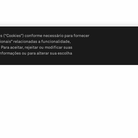
s (“Cookies”) conforme necessário para fornecer
ionais” relacionadas a funcionalidade,
ara aceitar, rejeitar ou modificar suas
informações ou para alterar sua escolha
Siga-nos