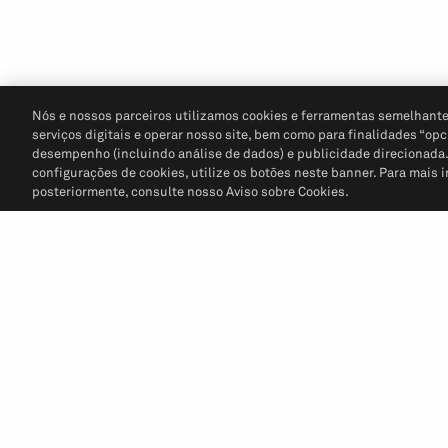
Nós e nossos parceiros utilizamos cookies e ferramentas semelhante
serviços digitais e operar nosso site, bem como para finalidades “opc
desempenho (incluindo análise de dados) e publicidade direcionada. P
configurações de cookies, utilize os botões neste banner. Para mais 
posteriormente, consulte nosso Aviso sobre Cookies.