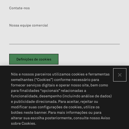
Contate-nos
Nossa equipe comercial
Definições de cookies
Disclaimers Legais
Termos de Uso
Aviso de Cookies
Nós e nossos parceiros utilizamos cookies e ferramentas
Política de Privacidade
Portal de privacidade do cliente (em inglês)
semelhantes (“Cookies”) conforme necessário para
Não Venda Minhas Informações Pessoais
© 2026 S&P Global
fornecer serviços digitais e operar nosso site, bem como
para finalidades “opcionais” relacionadas a
funcionalidade, desempenho (incluindo análise de dados)
e publicidade direcionada. Para aceitar, rejeitar ou
modificar suas configurações de cookies, utilize os
botões neste banner. Para mais informações ou para
alterar sua escolha posteriormente, consulte nosso Aviso
sobre Cookies.