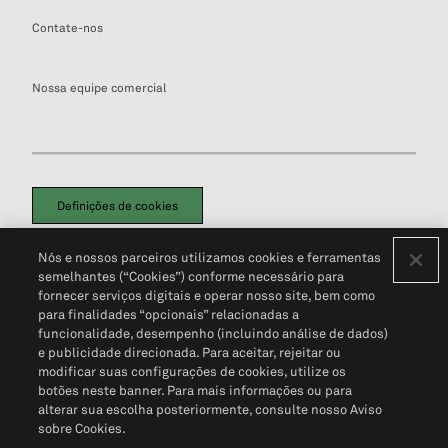
Contate-nos
Nossa equipe comercial
Definições de cookies
Disclaimers Legais
Termos de Uso
Aviso de Cookies
Nós e nossos parceiros utilizamos cookies e ferramentas
Política de Privacidade
Portal de privacidade do cliente (em inglês)
semelhantes (“Cookies”) conforme necessário para
Não Venda Minhas Informações Pessoais
© 2026 S&P Global
fornecer serviços digitais e operar nosso site, bem como
para finalidades “opcionais” relacionadas a
funcionalidade, desempenho (incluindo análise de dados)
e publicidade direcionada. Para aceitar, rejeitar ou
modificar suas configurações de cookies, utilize os
botões neste banner. Para mais informações ou para
alterar sua escolha posteriormente, consulte nosso Aviso
sobre Cookies.