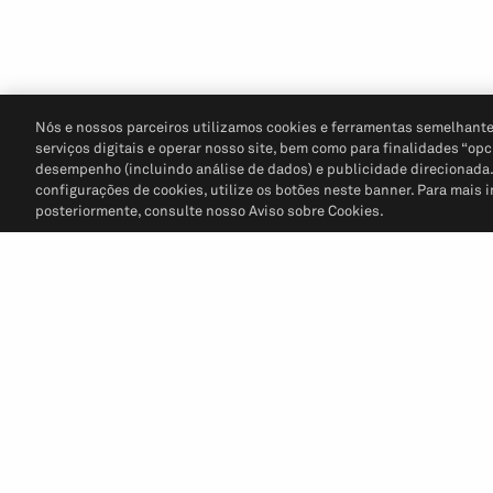
Nós e nossos parceiros utilizamos cookies e ferramentas semelhante
serviços digitais e operar nosso site, bem como para finalidades “opc
desempenho (incluindo análise de dados) e publicidade direcionada. P
configurações de cookies, utilize os botões neste banner. Para mais 
posteriormente, consulte nosso Aviso sobre Cookies.