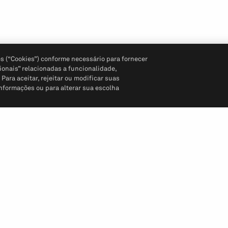
s (“Cookies”) conforme necessário para fornecer
ionais” relacionadas a funcionalidade,
ara aceitar, rejeitar ou modificar suas
informações ou para alterar sua escolha
Siga-nos