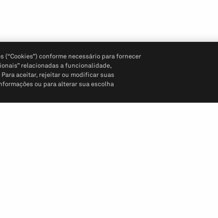
s (“Cookies”) conforme necessário para fornecer
ionais” relacionadas a funcionalidade,
ara aceitar, rejeitar ou modificar suas
informações ou para alterar sua escolha
Siga-nos