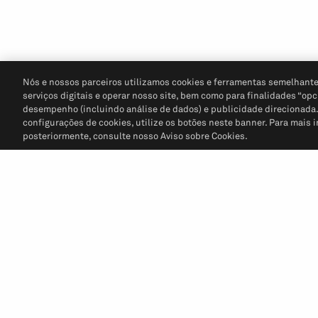
Nós e nossos parceiros utilizamos cookies e ferramentas semelhante
serviços digitais e operar nosso site, bem como para finalidades “opc
desempenho (incluindo análise de dados) e publicidade direcionada. P
configurações de cookies, utilize os botões neste banner. Para mais 
posteriormente, consulte nosso Aviso sobre Cookies.