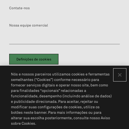
Contate-nos
Nossa equipe comercial
Definições de cookies
Disclaimers Legais
Termos de Uso
Aviso de Cookies
Nós e nossos parceiros utilizamos cookies e ferramentas
Política de Privacidade
Portal de privacidade do cliente (em inglês)
semelhantes (“Cookies”) conforme necessário para
Não Venda Minhas Informações Pessoais
© 2026 S&P Global
fornecer serviços digitais e operar nosso site, bem como
para finalidades “opcionais” relacionadas a
funcionalidade, desempenho (incluindo análise de dados)
e publicidade direcionada. Para aceitar, rejeitar ou
modificar suas configurações de cookies, utilize os
botões neste banner. Para mais informações ou para
alterar sua escolha posteriormente, consulte nosso Aviso
sobre Cookies.