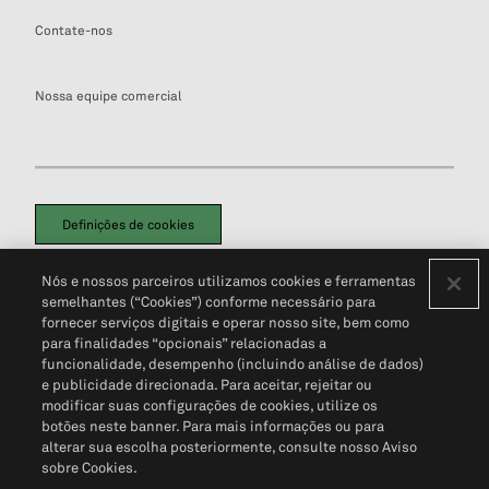
Contate-nos
Nossa equipe comercial
Definições de cookies
Disclaimers Legais
Termos de Uso
Aviso de Cookies
Nós e nossos parceiros utilizamos cookies e ferramentas
Política de Privacidade
Portal de privacidade do cliente (em inglês)
semelhantes (“Cookies”) conforme necessário para
Não Venda Minhas Informações Pessoais
© 2026 S&P Global
fornecer serviços digitais e operar nosso site, bem como
para finalidades “opcionais” relacionadas a
funcionalidade, desempenho (incluindo análise de dados)
e publicidade direcionada. Para aceitar, rejeitar ou
modificar suas configurações de cookies, utilize os
botões neste banner. Para mais informações ou para
alterar sua escolha posteriormente, consulte nosso Aviso
sobre Cookies.