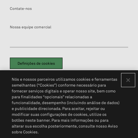
Contate-nos
Nossa equipe comercial
Definições de cookies
Disclaimers Legais
Termos de Uso
Aviso de Cookies
Nós e nossos parceiros utilizamos cookies e ferramentas
Política de Privacidade
Portal de privacidade do cliente (em inglês)
semelhantes (“Cookies”) conforme necessário para
Não Venda Minhas Informações Pessoais
© 2026 S&P Global
fornecer serviços digitais e operar nosso site, bem como
para finalidades “opcionais” relacionadas a
funcionalidade, desempenho (incluindo análise de dados)
e publicidade direcionada. Para aceitar, rejeitar ou
modificar suas configurações de cookies, utilize os
botões neste banner. Para mais informações ou para
alterar sua escolha posteriormente, consulte nosso Aviso
sobre Cookies.