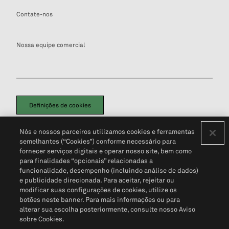
Contate-nos
Nossa equipe comercial
Definições de cookies
Disclaimers Legais
Termos de Uso
Aviso de Cookies
Nós e nossos parceiros utilizamos cookies e ferramentas
Política de Privacidade
Portal de privacidade do cliente (em inglês)
semelhantes (“Cookies”) conforme necessário para
Não Venda Minhas Informações Pessoais
© 2026 S&P Global
fornecer serviços digitais e operar nosso site, bem como
para finalidades “opcionais” relacionadas a
funcionalidade, desempenho (incluindo análise de dados)
e publicidade direcionada. Para aceitar, rejeitar ou
modificar suas configurações de cookies, utilize os
botões neste banner. Para mais informações ou para
alterar sua escolha posteriormente, consulte nosso Aviso
sobre Cookies.