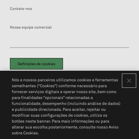
Contate-nos
Nossa equipe comercial
Definições de cookies
Disclaimers Legais
Termos de Uso
Aviso de Cookies
Nós e nossos parceiros utilizamos cookies e ferramentas
Política de Privacidade
Portal de privacidade do cliente (em inglês)
semelhantes (“Cookies”) conforme necessário para
Não Venda Minhas Informações Pessoais
© 2026 S&P Global
fornecer serviços digitais e operar nosso site, bem como
para finalidades “opcionais” relacionadas a
funcionalidade, desempenho (incluindo análise de dados)
e publicidade direcionada. Para aceitar, rejeitar ou
modificar suas configurações de cookies, utilize os
botões neste banner. Para mais informações ou para
alterar sua escolha posteriormente, consulte nosso Aviso
sobre Cookies.