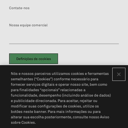
Contate-nos
Nossa equipe comercial
Definições de cookies
Disclaimers Legais
Termos de Uso
Aviso de Cookies
Nós e nossos parceiros utilizamos cookies e ferramentas
Política de Privacidade
Portal de privacidade do cliente (em inglês)
semelhantes (“Cookies”) conforme necessário para
Não Venda Minhas Informações Pessoais
© 2026 S&P Global
fornecer serviços digitais e operar nosso site, bem como
para finalidades “opcionais” relacionadas a
funcionalidade, desempenho (incluindo análise de dados)
e publicidade direcionada. Para aceitar, rejeitar ou
modificar suas configurações de cookies, utilize os
botões neste banner. Para mais informações ou para
alterar sua escolha posteriormente, consulte nosso Aviso
sobre Cookies.