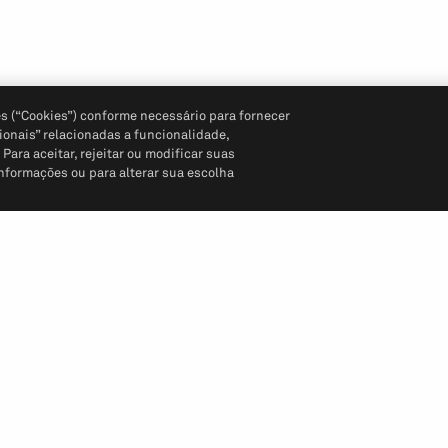
s (“Cookies”) conforme necessário para fornecer
ionais” relacionadas a funcionalidade,
ara aceitar, rejeitar ou modificar suas
informações ou para alterar sua escolha
Siga-nos