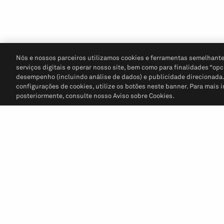
Nós e nossos parceiros utilizamos cookies e ferramentas semelhante
serviços digitais e operar nosso site, bem como para finalidades “opc
desempenho (incluindo análise de dados) e publicidade direcionada. P
configurações de cookies, utilize os botões neste banner. Para mais 
posteriormente, consulte nosso Aviso sobre Cookies.