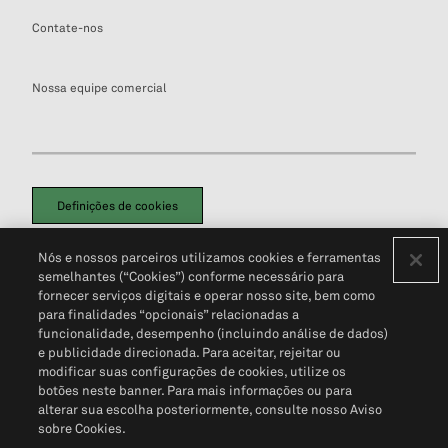
Contate-nos
Nossa equipe comercial
Definições de cookies
Disclaimers Legais
Termos de Uso
Aviso de Cookies
Nós e nossos parceiros utilizamos cookies e ferramentas
Política de Privacidade
Portal de privacidade do cliente (em inglês)
semelhantes (“Cookies”) conforme necessário para
Não Venda Minhas Informações Pessoais
© 2026 S&P Global
fornecer serviços digitais e operar nosso site, bem como
para finalidades “opcionais” relacionadas a
funcionalidade, desempenho (incluindo análise de dados)
e publicidade direcionada. Para aceitar, rejeitar ou
modificar suas configurações de cookies, utilize os
botões neste banner. Para mais informações ou para
alterar sua escolha posteriormente, consulte nosso Aviso
sobre Cookies.