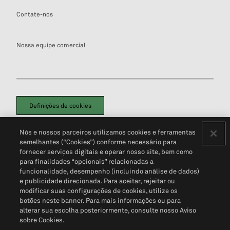
Contate-nos
Nossa equipe comercial
Definições de cookies
Disclaimers Legais
Termos de Uso
Aviso de Cookies
Nós e nossos parceiros utilizamos cookies e ferramentas
Política de Privacidade
Portal de privacidade do cliente (em inglês)
semelhantes (“Cookies”) conforme necessário para
Não Venda Minhas Informações Pessoais
© 2026 S&P Global
fornecer serviços digitais e operar nosso site, bem como
para finalidades “opcionais” relacionadas a
funcionalidade, desempenho (incluindo análise de dados)
e publicidade direcionada. Para aceitar, rejeitar ou
modificar suas configurações de cookies, utilize os
botões neste banner. Para mais informações ou para
alterar sua escolha posteriormente, consulte nosso Aviso
sobre Cookies.