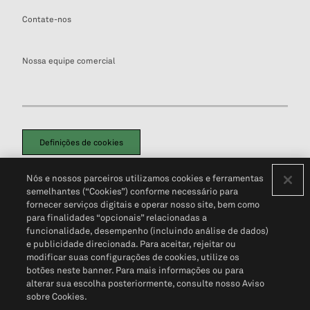
Contate-nos
Nossa equipe comercial
Definições de cookies
Disclaimers Legais
Termos de Uso
Aviso de Cookies
Nós e nossos parceiros utilizamos cookies e ferramentas
Política de Privacidade
Portal de privacidade do cliente (em inglês)
semelhantes (“Cookies”) conforme necessário para
Não Venda Minhas Informações Pessoais
© 2026 S&P Global
fornecer serviços digitais e operar nosso site, bem como
para finalidades “opcionais” relacionadas a
funcionalidade, desempenho (incluindo análise de dados)
e publicidade direcionada. Para aceitar, rejeitar ou
modificar suas configurações de cookies, utilize os
botões neste banner. Para mais informações ou para
alterar sua escolha posteriormente, consulte nosso Aviso
sobre Cookies.