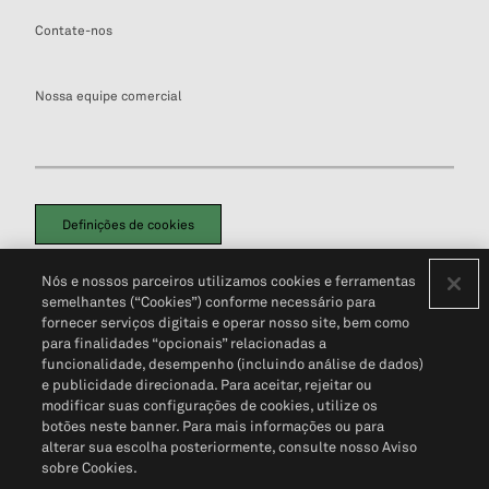
Contate-nos
Nossa equipe comercial
Definições de cookies
Disclaimers Legais
Termos de Uso
Aviso de Cookies
Nós e nossos parceiros utilizamos cookies e ferramentas
Política de Privacidade
Portal de privacidade do cliente (em inglês)
semelhantes (“Cookies”) conforme necessário para
Não Venda Minhas Informações Pessoais
© 2026 S&P Global
fornecer serviços digitais e operar nosso site, bem como
para finalidades “opcionais” relacionadas a
funcionalidade, desempenho (incluindo análise de dados)
e publicidade direcionada. Para aceitar, rejeitar ou
modificar suas configurações de cookies, utilize os
botões neste banner. Para mais informações ou para
alterar sua escolha posteriormente, consulte nosso Aviso
sobre Cookies.