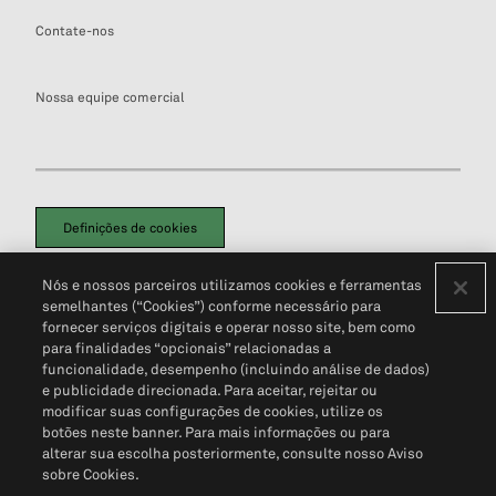
Contate-nos
Nossa equipe comercial
Definições de cookies
Disclaimers Legais
Termos de Uso
Aviso de Cookies
Nós e nossos parceiros utilizamos cookies e ferramentas
Política de Privacidade
Portal de privacidade do cliente (em inglês)
semelhantes (“Cookies”) conforme necessário para
Não Venda Minhas Informações Pessoais
© 2026 S&P Global
fornecer serviços digitais e operar nosso site, bem como
para finalidades “opcionais” relacionadas a
funcionalidade, desempenho (incluindo análise de dados)
e publicidade direcionada. Para aceitar, rejeitar ou
modificar suas configurações de cookies, utilize os
botões neste banner. Para mais informações ou para
alterar sua escolha posteriormente, consulte nosso Aviso
sobre Cookies.