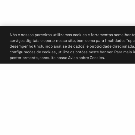
Nós e nossos parceiros utilizamos cookies e ferramentas semelhante
serviços digitais e operar nosso site, bem como para finalidades “opc
desempenho (incluindo análise de dados) e publicidade direcionada. P
configurações de cookies, utilize os botões neste banner. Para mais 
posteriormente, consulte nosso Aviso sobre Cookies.