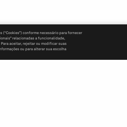
s (“Cookies”) conforme necessário para fornecer
ionais” relacionadas a funcionalidade,
ara aceitar, rejeitar ou modificar suas
informações ou para alterar sua escolha
Siga-nos