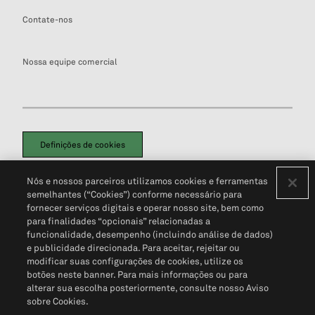
Contate-nos
Nossa equipe comercial
Definições de cookies
Disclaimers Legais
Termos de Uso
Aviso de Cookies
Nós e nossos parceiros utilizamos cookies e ferramentas
Política de Privacidade
Portal de privacidade do cliente (em inglês)
semelhantes (“Cookies”) conforme necessário para
Não Venda Minhas Informações Pessoais
© 2026 S&P Global
fornecer serviços digitais e operar nosso site, bem como
para finalidades “opcionais” relacionadas a
funcionalidade, desempenho (incluindo análise de dados)
e publicidade direcionada. Para aceitar, rejeitar ou
modificar suas configurações de cookies, utilize os
botões neste banner. Para mais informações ou para
alterar sua escolha posteriormente, consulte nosso Aviso
sobre Cookies.