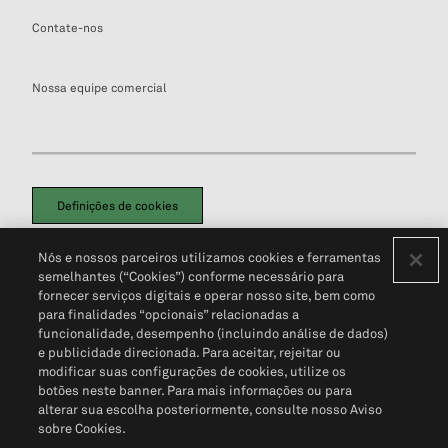
Contate-nos
Nossa equipe comercial
Definições de cookies
Disclaimers Legais
Termos de Uso
Aviso de Cookies
Nós e nossos parceiros utilizamos cookies e ferramentas
Política de Privacidade
Portal de privacidade do cliente (em inglês)
semelhantes (“Cookies”) conforme necessário para
Não Venda Minhas Informações Pessoais
© 2026 S&P Global
fornecer serviços digitais e operar nosso site, bem como
para finalidades “opcionais” relacionadas a
funcionalidade, desempenho (incluindo análise de dados)
e publicidade direcionada. Para aceitar, rejeitar ou
modificar suas configurações de cookies, utilize os
botões neste banner. Para mais informações ou para
alterar sua escolha posteriormente, consulte nosso Aviso
sobre Cookies.