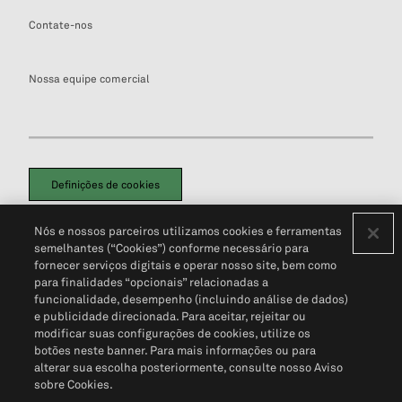
Contate-nos
Nossa equipe comercial
Definições de cookies
Disclaimers Legais
Termos de Uso
Aviso de Cookies
Nós e nossos parceiros utilizamos cookies e ferramentas
Política de Privacidade
Portal de privacidade do cliente (em inglês)
semelhantes (“Cookies”) conforme necessário para
Não Venda Minhas Informações Pessoais
© 2026 S&P Global
fornecer serviços digitais e operar nosso site, bem como
para finalidades “opcionais” relacionadas a
funcionalidade, desempenho (incluindo análise de dados)
e publicidade direcionada. Para aceitar, rejeitar ou
modificar suas configurações de cookies, utilize os
botões neste banner. Para mais informações ou para
alterar sua escolha posteriormente, consulte nosso Aviso
sobre Cookies.