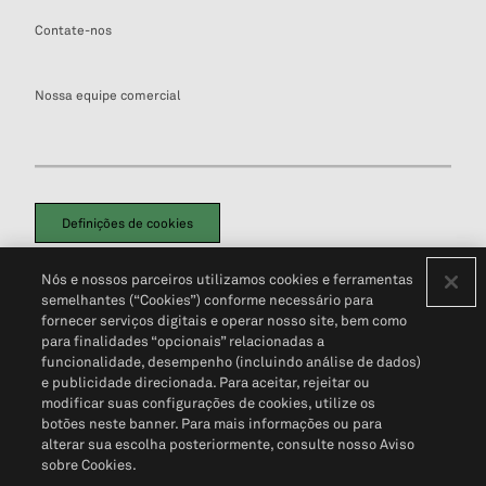
Contate-nos
Nossa equipe comercial
Definições de cookies
Disclaimers Legais
Termos de Uso
Aviso de Cookies
Nós e nossos parceiros utilizamos cookies e ferramentas
Política de Privacidade
Portal de privacidade do cliente (em inglês)
semelhantes (“Cookies”) conforme necessário para
Não Venda Minhas Informações Pessoais
© 2026 S&P Global
fornecer serviços digitais e operar nosso site, bem como
para finalidades “opcionais” relacionadas a
funcionalidade, desempenho (incluindo análise de dados)
e publicidade direcionada. Para aceitar, rejeitar ou
modificar suas configurações de cookies, utilize os
botões neste banner. Para mais informações ou para
alterar sua escolha posteriormente, consulte nosso Aviso
sobre Cookies.