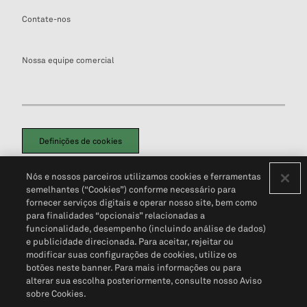
Contate-nos
Nossa equipe comercial
Definições de cookies
Disclaimers Legais
Termos de Uso
Aviso de Cookies
Nós e nossos parceiros utilizamos cookies e ferramentas
Política de Privacidade
Portal de privacidade do cliente (em inglês)
semelhantes (“Cookies”) conforme necessário para
Não Venda Minhas Informações Pessoais
© 2026 S&P Global
fornecer serviços digitais e operar nosso site, bem como
para finalidades “opcionais” relacionadas a
funcionalidade, desempenho (incluindo análise de dados)
e publicidade direcionada. Para aceitar, rejeitar ou
modificar suas configurações de cookies, utilize os
botões neste banner. Para mais informações ou para
alterar sua escolha posteriormente, consulte nosso Aviso
sobre Cookies.