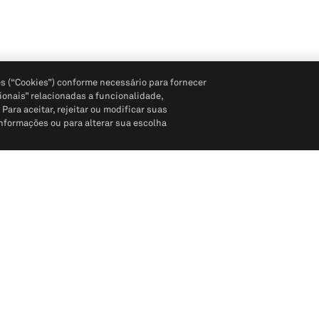
s (“Cookies”) conforme necessário para fornecer
ionais” relacionadas a funcionalidade,
ara aceitar, rejeitar ou modificar suas
informações ou para alterar sua escolha
Siga-nos