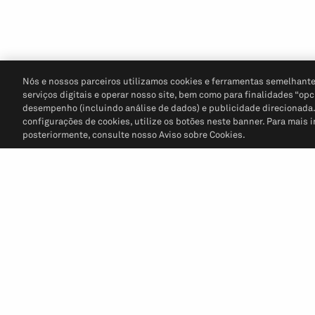
Nós e nossos parceiros utilizamos cookies e ferramentas semelhante
serviços digitais e operar nosso site, bem como para finalidades “opc
desempenho (incluindo análise de dados) e publicidade direcionada. P
configurações de cookies, utilize os botões neste banner. Para mais 
posteriormente, consulte nosso Aviso sobre Cookies.