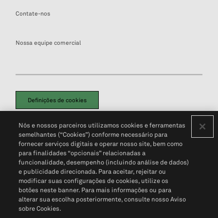
Contate-nos
Nossa equipe comercial
Definições de cookies
Disclaimers Legais
Termos de Uso
Aviso de Cookies
Nós e nossos parceiros utilizamos cookies e ferramentas
Política de Privacidade
Portal de privacidade do cliente (em inglês)
semelhantes (“Cookies”) conforme necessário para
Não Venda Minhas Informações Pessoais
© 2026 S&P Global
fornecer serviços digitais e operar nosso site, bem como
para finalidades “opcionais” relacionadas a
funcionalidade, desempenho (incluindo análise de dados)
e publicidade direcionada. Para aceitar, rejeitar ou
modificar suas configurações de cookies, utilize os
botões neste banner. Para mais informações ou para
alterar sua escolha posteriormente, consulte nosso Aviso
sobre Cookies.