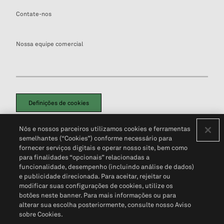
Contate-nos
Nossa equipe comercial
Definições de cookies
Disclaimers Legais
Termos de Uso
Aviso de Cookies
Nós e nossos parceiros utilizamos cookies e ferramentas
Política de Privacidade
Portal de privacidade do cliente (em inglês)
semelhantes (“Cookies”) conforme necessário para
Não Venda Minhas Informações Pessoais
© 2026 S&P Global
fornecer serviços digitais e operar nosso site, bem como
para finalidades “opcionais” relacionadas a
funcionalidade, desempenho (incluindo análise de dados)
e publicidade direcionada. Para aceitar, rejeitar ou
modificar suas configurações de cookies, utilize os
botões neste banner. Para mais informações ou para
alterar sua escolha posteriormente, consulte nosso Aviso
sobre Cookies.