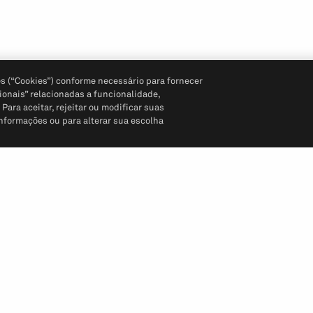
s (“Cookies”) conforme necessário para fornecer
ionais” relacionadas a funcionalidade,
ara aceitar, rejeitar ou modificar suas
informações ou para alterar sua escolha
Siga-nos