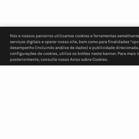
Nós e nossos parceiros utilizamos cookies e ferramentas semelhante
serviços digitais e operar nosso site, bem como para finalidades “opc
desempenho (incluindo análise de dados) e publicidade direcionada. P
configurações de cookies, utilize os botões neste banner. Para mais 
posteriormente, consulte nosso Aviso sobre Cookies.