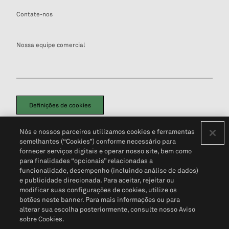
Contate-nos
Nossa equipe comercial
Definições de cookies
Disclaimers Legais
Termos de Uso
Aviso de Cookies
Nós e nossos parceiros utilizamos cookies e ferramentas
Política de Privacidade
Portal de privacidade do cliente (em inglês)
semelhantes (“Cookies”) conforme necessário para
Não Venda Minhas Informações Pessoais
© 2026 S&P Global
fornecer serviços digitais e operar nosso site, bem como
para finalidades “opcionais” relacionadas a
funcionalidade, desempenho (incluindo análise de dados)
e publicidade direcionada. Para aceitar, rejeitar ou
modificar suas configurações de cookies, utilize os
botões neste banner. Para mais informações ou para
alterar sua escolha posteriormente, consulte nosso Aviso
sobre Cookies.