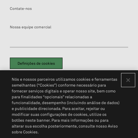
Contate-nos
Nossa equipe comercial
Definições de cookies
Disclaimers Legais
Termos de Uso
Aviso de Cookies
Nós e nossos parceiros utilizamos cookies e ferramentas
Política de Privacidade
Portal de privacidade do cliente (em inglês)
semelhantes (“Cookies”) conforme necessário para
Não Venda Minhas Informações Pessoais
© 2026 S&P Global
fornecer serviços digitais e operar nosso site, bem como
para finalidades “opcionais” relacionadas a
funcionalidade, desempenho (incluindo análise de dados)
e publicidade direcionada. Para aceitar, rejeitar ou
modificar suas configurações de cookies, utilize os
botões neste banner. Para mais informações ou para
alterar sua escolha posteriormente, consulte nosso Aviso
sobre Cookies.