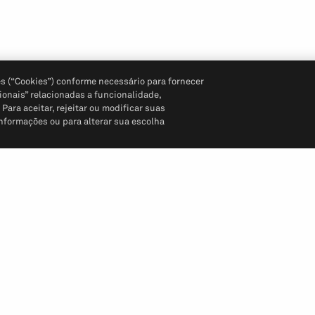
s (“Cookies”) conforme necessário para fornecer
ionais” relacionadas a funcionalidade,
ara aceitar, rejeitar ou modificar suas
informações ou para alterar sua escolha
Siga-nos