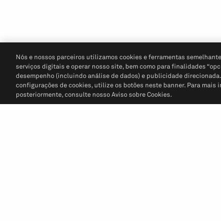
Nós e nossos parceiros utilizamos cookies e ferramentas semelhante
serviços digitais e operar nosso site, bem como para finalidades “opc
desempenho (incluindo análise de dados) e publicidade direcionada. P
configurações de cookies, utilize os botões neste banner. Para mais 
posteriormente, consulte nosso Aviso sobre Cookies.