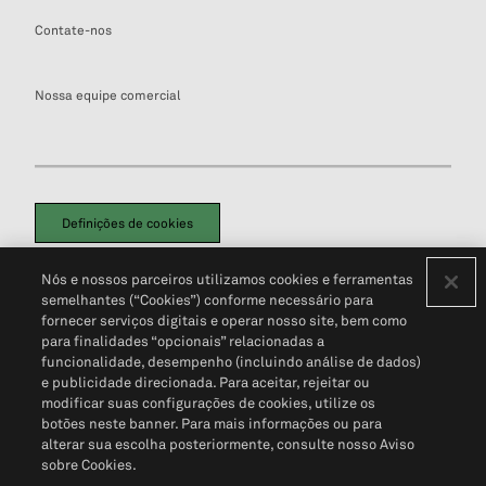
Contate-nos
Nossa equipe comercial
Definições de cookies
Disclaimers Legais
Termos de Uso
Aviso de Cookies
Nós e nossos parceiros utilizamos cookies e ferramentas
Política de Privacidade
Portal de privacidade do cliente (em inglês)
semelhantes (“Cookies”) conforme necessário para
Não Venda Minhas Informações Pessoais
© 2026 S&P Global
fornecer serviços digitais e operar nosso site, bem como
para finalidades “opcionais” relacionadas a
funcionalidade, desempenho (incluindo análise de dados)
e publicidade direcionada. Para aceitar, rejeitar ou
modificar suas configurações de cookies, utilize os
botões neste banner. Para mais informações ou para
alterar sua escolha posteriormente, consulte nosso Aviso
sobre Cookies.