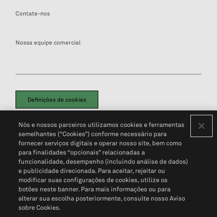
Contate-nos
Nossa equipe comercial
Definições de cookies
Disclaimers Legais
Termos de Uso
Aviso de Cookies
Nós e nossos parceiros utilizamos cookies e ferramentas
Política de Privacidade
Portal de privacidade do cliente (em inglês)
semelhantes (“Cookies”) conforme necessário para
Não Venda Minhas Informações Pessoais
© 2026 S&P Global
fornecer serviços digitais e operar nosso site, bem como
para finalidades “opcionais” relacionadas a
funcionalidade, desempenho (incluindo análise de dados)
e publicidade direcionada. Para aceitar, rejeitar ou
modificar suas configurações de cookies, utilize os
botões neste banner. Para mais informações ou para
alterar sua escolha posteriormente, consulte nosso Aviso
sobre Cookies.