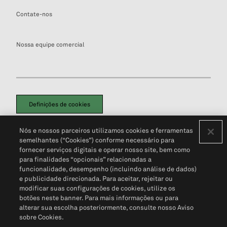
Contate-nos
Nossa equipe comercial
Definições de cookies
Disclaimers Legais
Termos de Uso
Aviso de Cookies
Nós e nossos parceiros utilizamos cookies e ferramentas
Política de Privacidade
Portal de privacidade do cliente (em inglês)
semelhantes (“Cookies”) conforme necessário para
Não Venda Minhas Informações Pessoais
© 2026 S&P Global
fornecer serviços digitais e operar nosso site, bem como
para finalidades “opcionais” relacionadas a
funcionalidade, desempenho (incluindo análise de dados)
e publicidade direcionada. Para aceitar, rejeitar ou
modificar suas configurações de cookies, utilize os
botões neste banner. Para mais informações ou para
alterar sua escolha posteriormente, consulte nosso Aviso
sobre Cookies.