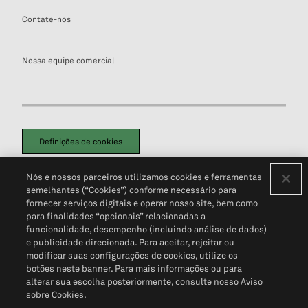
Contate-nos
Nossa equipe comercial
Definições de cookies
Disclaimers Legais
Termos de Uso
Aviso de Cookies
Nós e nossos parceiros utilizamos cookies e ferramentas
Política de Privacidade
Portal de privacidade do cliente (em inglês)
semelhantes (“Cookies”) conforme necessário para
Não Venda Minhas Informações Pessoais
© 2026 S&P Global
fornecer serviços digitais e operar nosso site, bem como
para finalidades “opcionais” relacionadas a
funcionalidade, desempenho (incluindo análise de dados)
e publicidade direcionada. Para aceitar, rejeitar ou
modificar suas configurações de cookies, utilize os
botões neste banner. Para mais informações ou para
alterar sua escolha posteriormente, consulte nosso Aviso
sobre Cookies.