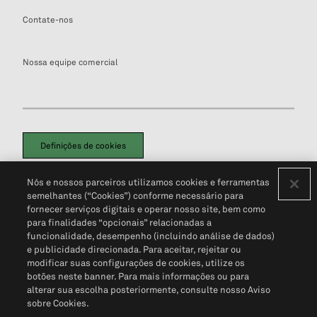
Contate-nos
Nossa equipe comercial
Definições de cookies
Disclaimers Legais
Termos de Uso
Aviso de Cookies
Nós e nossos parceiros utilizamos cookies e ferramentas
Política de Privacidade
Portal de privacidade do cliente (em inglês)
semelhantes (“Cookies”) conforme necessário para
Não Venda Minhas Informações Pessoais
© 2026 S&P Global
fornecer serviços digitais e operar nosso site, bem como
para finalidades “opcionais” relacionadas a
funcionalidade, desempenho (incluindo análise de dados)
e publicidade direcionada. Para aceitar, rejeitar ou
modificar suas configurações de cookies, utilize os
botões neste banner. Para mais informações ou para
alterar sua escolha posteriormente, consulte nosso Aviso
sobre Cookies.