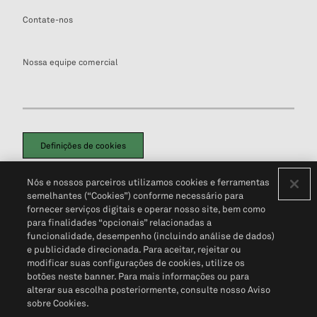
Contate-nos
Nossa equipe comercial
Definições de cookies
Disclaimers Legais
Termos de Uso
Aviso de Cookies
Nós e nossos parceiros utilizamos cookies e ferramentas
Política de Privacidade
Portal de privacidade do cliente (em inglês)
semelhantes (“Cookies”) conforme necessário para
Não Venda Minhas Informações Pessoais
© 2026 S&P Global
fornecer serviços digitais e operar nosso site, bem como
para finalidades “opcionais” relacionadas a
funcionalidade, desempenho (incluindo análise de dados)
e publicidade direcionada. Para aceitar, rejeitar ou
modificar suas configurações de cookies, utilize os
botões neste banner. Para mais informações ou para
alterar sua escolha posteriormente, consulte nosso Aviso
sobre Cookies.