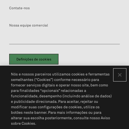
Contate-nos
Nossa equipe comercial
Definições de cookies
Disclaimers Legais
Termos de Uso
Aviso de Cookies
Nós e nossos parceiros utilizamos cookies e ferramentas
Política de Privacidade
Portal de privacidade do cliente (em inglês)
semelhantes (“Cookies”) conforme necessário para
Não Venda Minhas Informações Pessoais
© 2026 S&P Global
fornecer serviços digitais e operar nosso site, bem como
para finalidades “opcionais” relacionadas a
funcionalidade, desempenho (incluindo análise de dados)
e publicidade direcionada. Para aceitar, rejeitar ou
modificar suas configurações de cookies, utilize os
botões neste banner. Para mais informações ou para
alterar sua escolha posteriormente, consulte nosso Aviso
sobre Cookies.