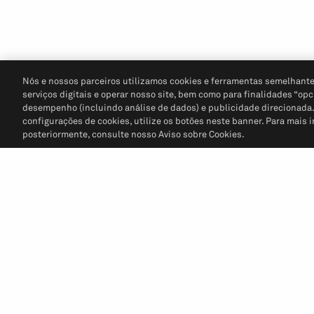
Nós e nossos parceiros utilizamos cookies e ferramentas semelhante
serviços digitais e operar nosso site, bem como para finalidades “opc
desempenho (incluindo análise de dados) e publicidade direcionada. P
configurações de cookies, utilize os botões neste banner. Para mais 
posteriormente, consulte nosso Aviso sobre Cookies.