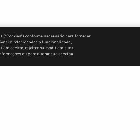
s (“Cookies”) conforme necessário para fornecer
ionais” relacionadas a funcionalidade,
ara aceitar, rejeitar ou modificar suas
informações ou para alterar sua escolha
Siga-nos