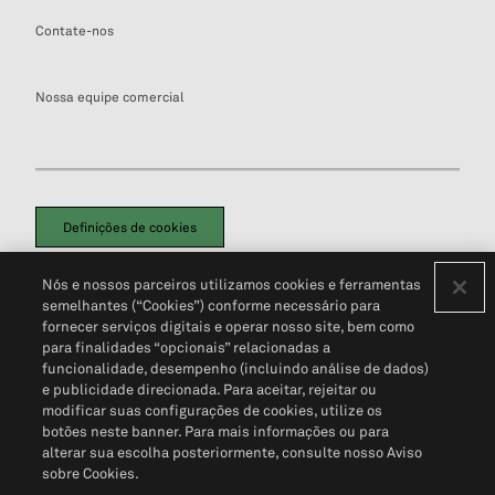
Contate-nos
Nossa equipe comercial
Definições de cookies
Disclaimers Legais
Termos de Uso
Aviso de Cookies
Nós e nossos parceiros utilizamos cookies e ferramentas
Política de Privacidade
Portal de privacidade do cliente (em inglês)
semelhantes (“Cookies”) conforme necessário para
Não Venda Minhas Informações Pessoais
© 2026 S&P Global
fornecer serviços digitais e operar nosso site, bem como
para finalidades “opcionais” relacionadas a
funcionalidade, desempenho (incluindo análise de dados)
e publicidade direcionada. Para aceitar, rejeitar ou
modificar suas configurações de cookies, utilize os
botões neste banner. Para mais informações ou para
alterar sua escolha posteriormente, consulte nosso Aviso
sobre Cookies.