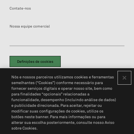
Contate-nos
Nossa equipe comercial
Definições de cookies
Disclaimers Legais
Termos de Uso
Aviso de Cookies
Nós e nossos parceiros utilizamos cookies e ferramentas
Política de Privacidade
Portal de privacidade do cliente (em inglês)
semelhantes (“Cookies”) conforme necessário para
Não Venda Minhas Informações Pessoais
© 2026 S&P Global
fornecer serviços digitais e operar nosso site, bem como
para finalidades “opcionais” relacionadas a
funcionalidade, desempenho (incluindo análise de dados)
e publicidade direcionada. Para aceitar, rejeitar ou
modificar suas configurações de cookies, utilize os
botões neste banner. Para mais informações ou para
alterar sua escolha posteriormente, consulte nosso Aviso
sobre Cookies.