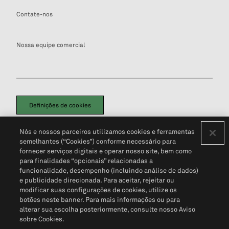
Contate-nos
Nossa equipe comercial
Definições de cookies
Disclaimers Legais
Termos de Uso
Aviso de Cookies
Nós e nossos parceiros utilizamos cookies e ferramentas
Política de Privacidade
Portal de privacidade do cliente (em inglês)
semelhantes (“Cookies”) conforme necessário para
Não Venda Minhas Informações Pessoais
© 2026 S&P Global
fornecer serviços digitais e operar nosso site, bem como
para finalidades “opcionais” relacionadas a
funcionalidade, desempenho (incluindo análise de dados)
e publicidade direcionada. Para aceitar, rejeitar ou
modificar suas configurações de cookies, utilize os
botões neste banner. Para mais informações ou para
alterar sua escolha posteriormente, consulte nosso Aviso
sobre Cookies.