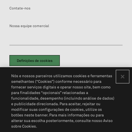
Contate-nos
Nossa equipe comercial
Definições de cookies
Disclaimers Legais
Termos de Uso
Aviso de Cookies
Nós e nossos parceiros utilizamos cookies e ferramentas
Política de Privacidade
Portal de privacidade do cliente (em inglês)
semelhantes (“Cookies”) conforme necessário para
Não Venda Minhas Informações Pessoais
© 2026 S&P Global
fornecer serviços digitais e operar nosso site, bem como
para finalidades “opcionais” relacionadas a
funcionalidade, desempenho (incluindo análise de dados)
e publicidade direcionada. Para aceitar, rejeitar ou
modificar suas configurações de cookies, utilize os
botões neste banner. Para mais informações ou para
alterar sua escolha posteriormente, consulte nosso Aviso
sobre Cookies.