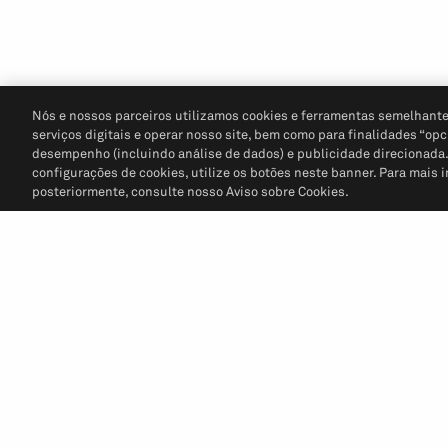
Nós e nossos parceiros utilizamos cookies e ferramentas semelhante
serviços digitais e operar nosso site, bem como para finalidades “opc
desempenho (incluindo análise de dados) e publicidade direcionada. P
configurações de cookies, utilize os botões neste banner. Para mais 
posteriormente, consulte nosso Aviso sobre Cookies.