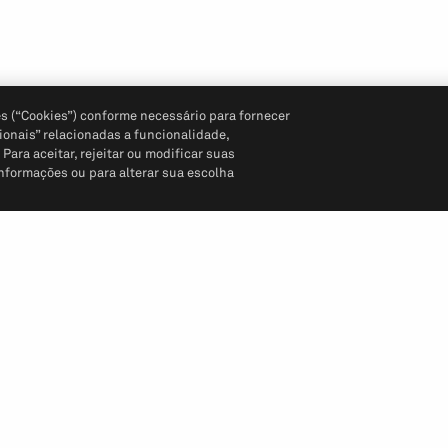
s (“Cookies”) conforme necessário para fornecer
ionais” relacionadas a funcionalidade,
ara aceitar, rejeitar ou modificar suas
informações ou para alterar sua escolha
Siga-nos