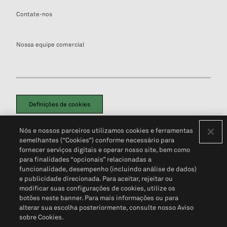
Contate-nos
Nossa equipe comercial
Definições de cookies
Disclaimers Legais
Termos de Uso
Aviso de Cookies
Nós e nossos parceiros utilizamos cookies e ferramentas
Política de Privacidade
Portal de privacidade do cliente (em inglês)
semelhantes (“Cookies”) conforme necessário para
Não Venda Minhas Informações Pessoais
© 2026 S&P Global
fornecer serviços digitais e operar nosso site, bem como
para finalidades “opcionais” relacionadas a
funcionalidade, desempenho (incluindo análise de dados)
e publicidade direcionada. Para aceitar, rejeitar ou
modificar suas configurações de cookies, utilize os
botões neste banner. Para mais informações ou para
alterar sua escolha posteriormente, consulte nosso Aviso
sobre Cookies.